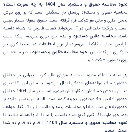
نحوه محاسبه حقوق و دستمزد سال 1404 به چه صورت است؟
ابزارهای کمکی برای محاسبه حقوق
محاسبه حقوق و دستمزد پرسنل بار سنگینی است که بر روی دوش
نرم‌افزارهای حسابداری و حقوق و دستمزد
بخش اداری و مالی هر شرکت قرار گرفته است. حقوق مقوله بسیار مهمی
فایل اکسل محاسبات
است و هرگونه ناعدالتی در آن‌ می‌تواند تبعات قانونی به همراه داشته
ماشین حساب آنلاین حقوق
باشد.
محاسبه دقیق دستمزد
و عدم حق خوری علی‌رغم اینکه باعث
نرم‌افزارهای ایرانی محاسبه حقوق و دستمزد
افزایش رضایت کارکنان می‌شود، از بروز اختلافات در محیط کاری نیز
اشتباهات رایج در محاسبه حقوق کارمندان
جلوگیری می‌کند. پس
نحوه محاسبه حقوق و دستمزد
تاثیر مستقیمی
روی بهره‌وری شرکت دارد.
هر ساله با اعلام مصوبات جدید شورای عالی کار، تغییراتی در حداقل
حقوق و سایر مولفه‌های حقوقی اعمال می‌شود. دانستن این نکات برای
مدیران، بخش حسابداری و کارمندان ضروری است. در سال 1404 حداقل
حقوق افزایش 45 درصدی را تجربه کرده است. البته این تغییر علاوه بر
حقوق پایه بر سایر مزایا و محاسبات بیمه و مالیات نیز تاثیرگذار خواهد
بود. حق دارید اگر کمی گیج شده باشید، با ما تا انتها همراه باشید تا
نحوه محاسبه حقوق و دستمزد سال 1404
را قدم به قدم به شما
آموزش دهیم.