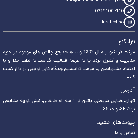
02191007110
faratechno
فراتکنو
شرکت فراتکنو از سال 1392 و با هدف رفع چالش های موجود در حوزه
مدیریت و کنترل تردد پا به عرصه فعالیت گذاشت.به لطف خدا و با
اعتماد مشتریانمان به سرعت توانستیم جایگاه قابل توجهی در بازار کسب
کنیم.
آدرس
تهران، خیابان شریعتی، پائین تر از سه راه طالقانی، نبش کوچه مشایخی
پ2، ط3، واحد35
پیوندهای مفید
تماس با ما