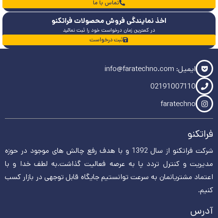
تماس با ما
اخذ نمایندگی فروش محصولات فراتکنو
در کمترین زمان درخواست خود را ثبت نمائید
ثبت درخواست
ایمیل: info@faratechno.com
02191007110
faratechno
فراتکنو
شرکت فراتکنو از سال 1392 و با هدف رفع چالش های موجود در حوزه
مدیریت و کنترل تردد پا به عرصه فعالیت گذاشت.به لطف خدا و با
اعتماد مشتریانمان به سرعت توانستیم جایگاه قابل توجهی در بازار کسب
کنیم.
آدرس