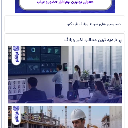
دسترسی های سریع وبلاگ فراتکنو
پر بازدید ترین مطالب اخیر وبلاگ
ب
س
خ
د
ح
غ
چ
م
م
م
ح
غ
پ