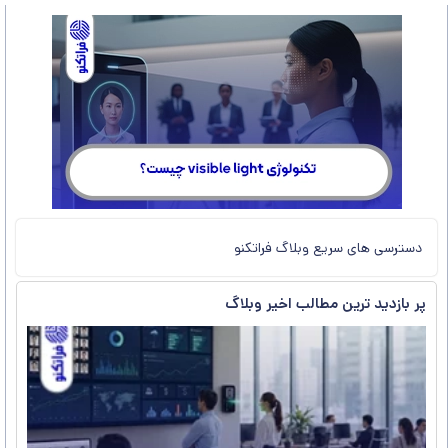
دسترسی های سریع وبلاگ فراتکنو
پر بازدید ترین مطالب اخیر وبلاگ
ب
س
خ
د
ح
غ
چ